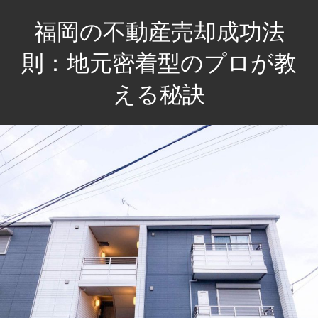
コ
福岡の不動産売却成功法
ン
テ
則：地元密着型のプロが教
ン
える秘訣
ツ
へ
地
ス
元
キ
の
ッ
知
プ
恵
で
売
却
を
成
功