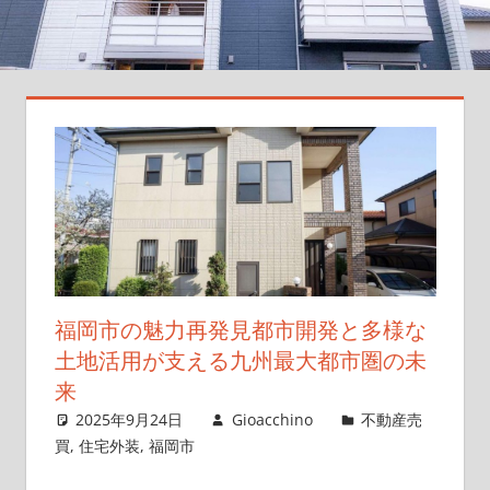
に
導
く、
あ
な
た
の
不
動
産
パ
ー
福岡市の魅力再発見都市開発と多様な
ト
土地活用が支える九州最大都市圏の未
ナ
来
ー
2025年9月24日
Gioacchino
不動産売
買
,
住宅外装
,
福岡市